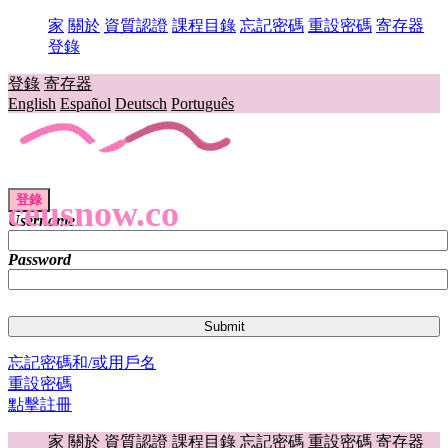
家
關於
資質認證
課程目錄
忘記密碼
重設密碼
寄存器
登錄
登錄
寄存器
English
Español
Deutsch
Português
登錄
ceusnow.co
Username
Password
忘記密碼和/或用戶名
重設密碼
點擊註冊
家
關於
資質認證
課程目錄
忘記密碼
重設密碼
寄存器