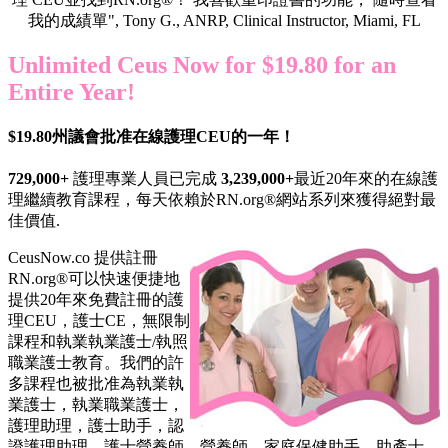
我的成績單", Tony G., ANRP, Clinical Instructor, Miami, FL
Unlimited Ceus Now for $19.80 for an
Entire Year!
$19.80州議會批准在線護理CEU的一年！
729,000+
護理專業人員已完成
3,239,000+
最近20年來的在線護
理繼續教育課程，每天依賴於RN.org®網站系列來獲得絕對最
佳價值.
CeusNow.co 提供註冊
RN.org®可以快速便捷地
提供20年來免費註冊的護
理CEU，護士CE，無限制
課程和執業執業護士/執照
職業護士教育。我們的許
多課程也被批准為執業執
業護士，執業職業護士，
護理助理，護士助手，認
證護理助理，護士營養師，營養師，家庭保健助手，助產士，