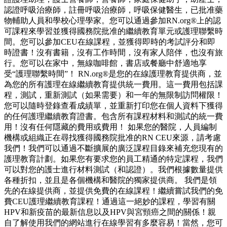
認證呼吸治療師，註冊呼吸治療師，呼吸保健醫生，已批准藥
物輔助人員和學校心理學家。您可以通過參加RN.org®上的認
可課程來學習並獲得國務院批准的繼續教育單元或護理聯繫時
間。您可以參加CEU在線課程，並獲得即時的考試評分和即
時證書！沒有書籍，沒有工作時間，沒有家人陪伴，也沒有旅
行。您可以在家中，無線咖啡館，書店或餐廳中舒適地享
受“護理聯繫時間”！ RN.org®是您的在線護理教育提供商，並
為您的所有護理在線繼續教育提供統一費用。這一費用包括課
程，測試，重新測試（如果需要）和一年的無限制訪問權限！
您可以隨時登錄查看成績單，並重新打印您在個人資料下獲得
的任何護理繼續教育證書。包含所有課程材料和測試的統一費
用！沒有任何隱藏的費用或費用！ 如果您的醫院，人員編制
機構或組織正在尋找獲得國務院批准的RN CEU來源，請考慮
我們！我們可以通過不斷擴展的廣泛課程目錄來補充您現有的
護理教育計劃。如果您有要求您的員工精通的特定課程，我們
可以對您的護士進行材料測試（和認證）。我們根據數量提供
各種折扣，並且是各個機構和醫院的獨家提供商。 我們是領
先的在線提供商，並提供免費的在線課程！繼續嘗試我們的免
費CEU護理繼續教育課程！通過這一絕妙的課程，學習有關
HPV和新疫苗的最新信息以及HPV與宮頸癌之間的關係！親
自了解使用我們的網站進行在線學習有多麼容易！當然，您可